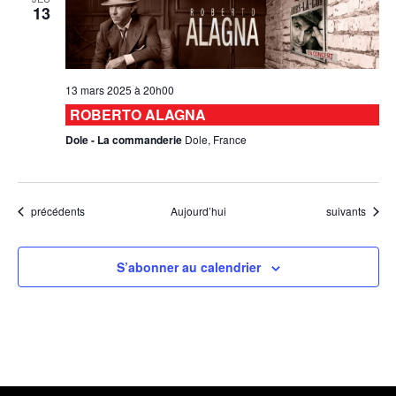
13
13 mars 2025 à 20h00
ROBERTO ALAGNA
Dole - La commanderie
Dole, France
Évènements
Évènements
précédents
Aujourd’hui
suivants
S’abonner au calendrier