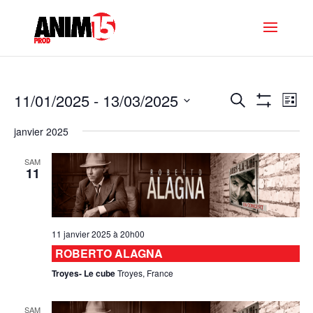
Recherc
Na
11/01/2025
 - 
13/03/2025
Recherche
Liste
de
et
Montrer
Sélectionnez
vu
Les
navigati
janvier 2025
Filtres
une
Év
de
date.
SAM
vues
11
Évèneme
11 janvier 2025 à 20h00
ROBERTO ALAGNA
Troyes- Le cube
Troyes, France
SAM