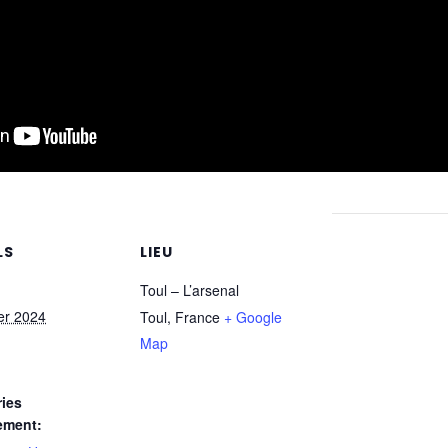
LS
LIEU
Toul – L’arsenal
ier 2024
Toul
,
France
+ Google
Map
ies
ement: