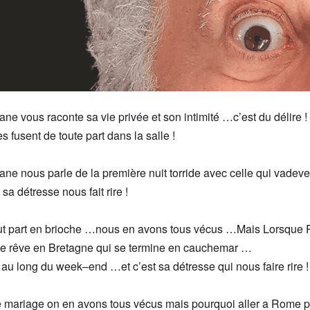
dane
vous raconte
sa vie privée
et son intimité …
c’est
du délire !
es fusent de toute part dans la salle
!
dane
nous parle d
e
l
a
p
remière nuit torride avec
celle
qui
va
deve
t
sa détresse nous fait rire !
t part en brioche
…
nous en avons tous v
é
cus
…M
ais
Lorsqu
e 
de rêve en Bretagne qui se termine en cauchemar
…
 au long d
u
week
–
end …
et c’est s
a d
é
tresse
qui
nous faire rire !
 mariage on en
a
vons
tous vécus mais pourquoi aller
a
Rome
p