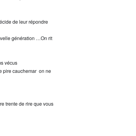
écide
de leur
répondre
velle génération …
O
n rit
s v
é
cu
s
e pire
cauche
m
ar
on
ne
re t
r
ente de rire
que vous