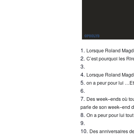
Lorsqu
e Roland Mag
C’est pourquoi les
R
ir
Lorsque
Roland Mag
on
a peur pour lui
…
E
Des
week
–
end
s
o
ù
tou
parle de
son
week
–
en
d 
On
a peur
pour lui
tout
Des
anniversaires
de