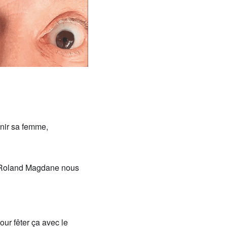
n
ir
sa femme
,
Roland Magdane
nous
our fêt
er
ça avec le