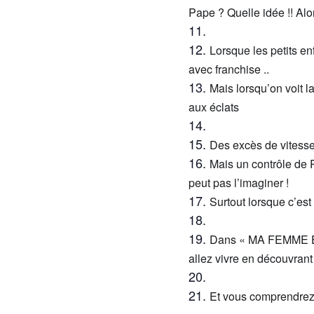
Pape
?
Quelle idée !!
A
lo
L
orsque les petits e
avec franchise
..
Mais l
orsqu’on voit l
a
aux
é
clats
D
es excès
de vitess
M
ais
u
n con
t
r
ô
le de
peut
pas l’imaginer !
Surt
o
ut lorsque c’est
Dans
«
MA FEMME 
allez vivre
e
n
découvrant
Et vous comprendre