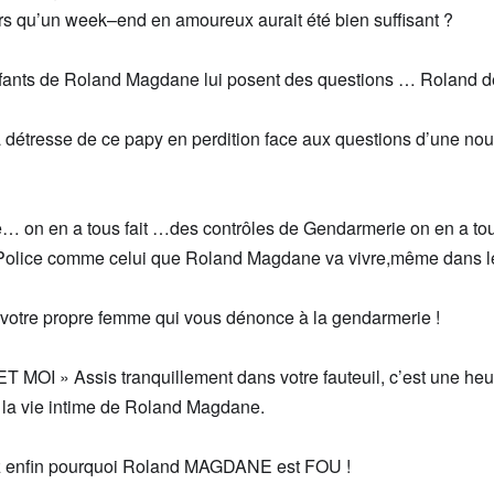
rs qu’un week
–
end en amoureux aurait été bien suffisant
?
nfants
de Rol
and Magdane
lui
posent
des
questions …
Roland
d
 détresse
de ce papy en perdition
f
ace aux questions
d’une nou
e
…
o
n en a tous fait …des
contrôles
de
Gendarmerie on en a
tou
Police
comme celui que Ro
land Magdane
va
vivre
,
m
ê
me
dans
l
votre
propre femme qui vous dénonce
à
la gendarmerie
!
ET MOI
»
A
ssis
tranquillement
dans votre fauteuil
, c’est une heu
la vie intime de Roland Magdane
.
z enfin pourquoi Roland MAGDANE est FOU !