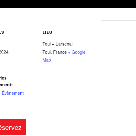
LS
LIEU
Toul – L’arsenal
2024
Toul
,
France
+ Google
Map
ies
ement:
,
Évènement