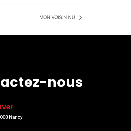
MON VOISIN NU
actez-nous
uver
4000 Nancy