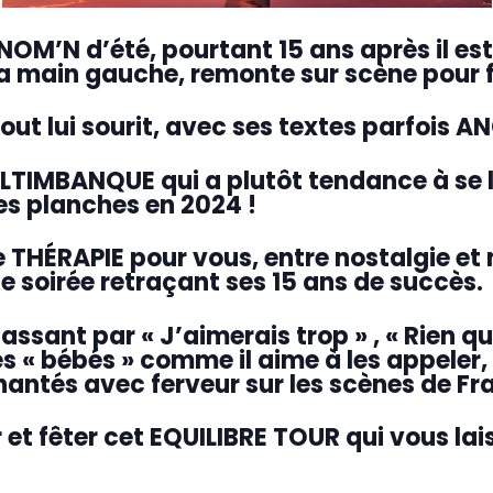
ENOM’N d’été, pourtant 15 ans après il es
a main gauche, remonte sur scène pour fê
 tout lui sourit, avec ses textes parfois
ALTIMBANQUE qui a plutôt tendance à se l
es planches en 2024 !
e THÉRAPIE pour vous, entre nostalgie et
e soirée retraçant ses 15 ans de succès.
assant par « J’aimerais trop » , « Rien qu’
s « bébés » comme il aime à les appeler, 
antés avec ferveur sur les scènes de Fran
t fêter cet EQUILIBRE TOUR qui vous laiss